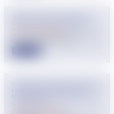
TEMPS DE TRAJET, D’HABILLAGE :
QUID DE VOS CONTREPARTIES ?
Droit du travail - Salariés
Le temps de trajet domicile/travail, de même
que celui d’habillage/déshabilla...
Lire la suite
UN ARRÊT DE TRAVAIL EN SOUTIEN À
UN COLLÈGUE LICENCIÉ, SANS
REVENDICATIONS COLLECTIVES, EST-
IL UNE GRÈVE ?
Droit du travail - Salariés