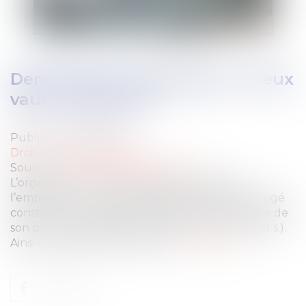
Demande de congé payé : mieux
vaut y répondre !
Publié le :
08/06/2022
Droit du travail - Salariés
Source :
www.editions-legislatives.fr
L’organisation des congés payés incombe à
l’employeur. La détermination des dates de congé
constitue une de ses prérogatives dans le cadre de
son pouvoir de direction (C. trav., art. L. 3141-15 et s.).
Ainsi un salarié ne peut pas fix
Lire la suite