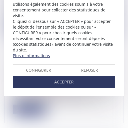
Droit du travail - Salariés
utilisons également des cookies soumis à votre
Comme chaque année, à l'arrivée de l'été, le
consentement pour collecter des statistiques de
ministère du travail publie ses...
visite.
Cliquez ci-dessous sur « ACCEPTER » pour accepter
Lire la suite
le dépôt de l'ensemble des cookies ou sur «
CONFIGURER » pour choisir quels cookies
nécessitant votre consentement seront déposés
(cookies statistiques), avant de continuer votre visite
du site.
Plus d'informations
ACTION EN RECONNAISSANCE D’UN
CONFIGURER
REFUSER
CONTRAT DE TRAVAIL : QUEL DÉLAI
POUR AGIR ?
ACCEPTER
Droit du travail - Salariés
Pour la première fois, à notre connaissance,
la Cour de cassation pose comme...
Lire la suite