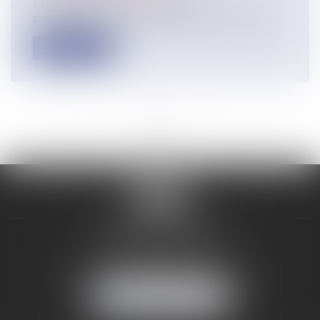
En l’absence de revendications
professionnelles, la cessation de travail de s...
Lire la suite
<<
<
...
5
6
7
8
9
10
11
...
>
>>
VALON & PONTIER
12 Rue Edmond Rostand
13178 MARSEILLE
Tél :
04 91 33 05 02
-
Fax : 04 91 33 50 01
NOUS LOCALISER