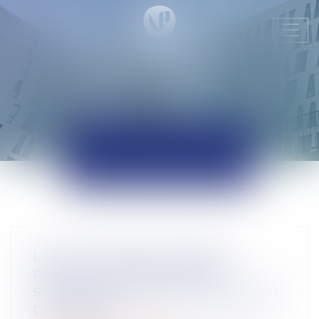
Ouvr
le
men
ACTUALITÉS
LES ALLOCATIONS CHÔMAGE
PEUVENT DÉSORMAIS ÊTRE
SUSPENDUES EN CAS DE SUSPICION
DE FRAUDE