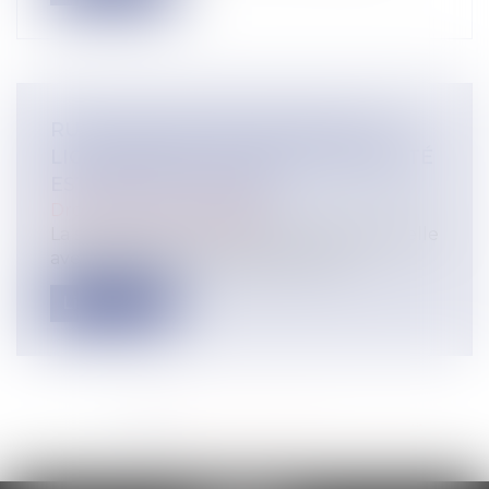
RUPTURE CONVENTIONNELLE ET
LICENCIEMENT : QUELLE INDEMNITÉ
EST DUE AU SALARIÉ ?
Droit du travail - Salariés
La signature d’une rupture conventionnelle
avec un salarié n’empêche pas son...
Lire la suite
<<
<
1
2
3
4
5
6
7
...
>
>>