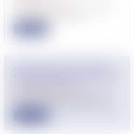
Droit du travail - Salariés
La loi relative à la lutte contre les fraudes
sociales et fiscales a été prom...
Lire la suite
LA PROTECTION DE LA SALARIÉE
ENCEINTE PRIME SUR L’OBLIGATION
ALLÉGUÉE DE LOYAUTÉ
Droit du travail - Salariés
Une salariée enceinte n’est pas tenue
d’informer son employeur de son état de...
Lire la suite