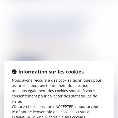
VISITE MÉDICALE DE REPRISE ET
CONVENTION COLLECTIVE :
L’EMPLOYEUR TENU MALGRÉ
L’ÉVOLUTION DES TEXTES
Droit du travail - Salariés
Par cet arrêt, la Cour de cassation se
prononce sur l’obligation pour l’emplo...
Lire la suite
Information sur les cookies
Nous avons recours à des cookies techniques pour
assurer le bon fonctionnement du site, nous
utilisons également des cookies soumis à votre
consentement pour collecter des statistiques de
FORFAIT JOURS ET SANTÉ DU
visite.
Cliquez ci-dessous sur « ACCEPTER » pour accepter
SALARIÉ : VALIDATION D’UN ACCORD
le dépôt de l'ensemble des cookies ou sur «
D’ENTREPRISE ENCADRANT LA
CONFIGURER » pour choisir quels cookies