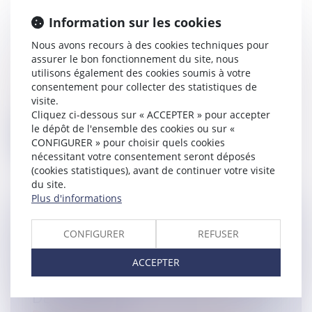
CUMUL D’INDEMNITÉS POUR
Information sur les cookies
RÉPARER LE DOMMAGE CAUSÉ PAR
L’EXPROPRIATION À UN LOCATAIRE
Nous avons recours à des cookies techniques pour
assurer le bon fonctionnement du site, nous
COMMERCIAL
utilisons également des cookies soumis à votre
Droit commercial
/
Baux commerciaux
consentement pour collecter des statistiques de
Par suite de l’expropriation à son profit de
visite.
parcelles louées à une société e...
Cliquez ci-dessous sur « ACCEPTER » pour accepter
le dépôt de l'ensemble des cookies ou sur «
Lire la suite
CONFIGURER » pour choisir quels cookies
nécessitant votre consentement seront déposés
(cookies statistiques), avant de continuer votre visite
du site.
Plus d'informations
RÉAJUSTEMENT DU LOYER POUR
CONFIGURER
REFUSER
SOUS-LOCATION IRRÉGULIÈRE : LE
ACCEPTER
CONTRAT DOIT S’APPARENTER À UNE
SOUS-LOCATION AU SENS DU CODE
DE COMMERCE