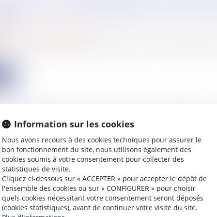
HE PAS LE DÉPLAFONNEMENT DU LOYER A
NS
rcial
/
Baux commerciaux
 de renouvellement d'un bail commercial présentée pe
ite
Information sur les cookies
RICULATION DU LOCATAIRE NON REQUISE
Nous avons recours à des cookies techniques pour assurer le
bon fonctionnement du site, nous utilisons également des
S LOCAUX FORMANT UN TOUT AVEC LE LO
cookies soumis à votre consentement pour collecter des
AL
statistiques de visite.
rcial
/
Baux commerciaux
Cliquez ci-dessous sur « ACCEPTER » pour accepter le dépôt de
aire d'un immeuble donne en location un local commerci
l'ensemble des cookies ou sur « CONFIGURER » pour choisir
quels cookies nécessitant votre consentement seront déposés
(cookies statistiques), avant de continuer votre visite du site.
ite