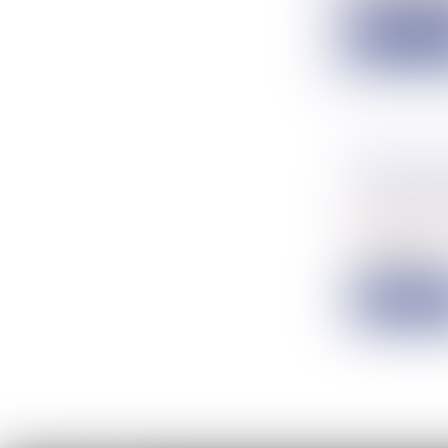
Lire la su
RÉFORME
POUR LE
Droit comme
Vous déten
administr...
Lire la su