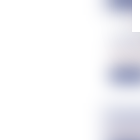
DROIT D
RÉTRACT
Droit comme
Le bailleur 
Lire la su
UN PROC
LOCATAI
Droit comme
Est tardif l