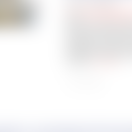
Publié le :
02/06/2026
Droit commercial
/
Baux co
Source :
www.ouiemagazine
Adoptée en avril dans le cadr
de la vie économique, la ré
commerciaux s’inscrit dans l
engagées par la loi Pinel de 
rééquilibrer les relations ent
commerçants locataires, en
souplesse...
Lire la suite
MMERCIAL : UNE DEMANDE DE RENOUVEL