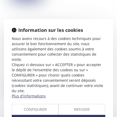
RHINITE ALLERGIQUE ET
Information sur les cookies
RECONNAISSANCE DE MALADIE
Nous avons recours à des cookies techniques pour
PROFESSIONNELLE : ABSENCE DE
assurer le bon fonctionnement du site, nous
LIEN DIRECT AVEC L’ACTIVITÉ DE
utilisons également des cookies soumis à votre
consentement pour collecter des statistiques de
L’EMPLOYÉ
visite.
Droit du travail - Employeurs
/
Cliquez ci-dessous sur « ACCEPTER » pour accepter
Responsabilité accident du travail
le dépôt de l'ensemble des cookies ou sur «
La Cour de cassation a récemment confirmé
CONFIGURER » pour choisir quels cookies
qu’un salarié ne peut bénéficier de...
nécessitant votre consentement seront déposés
(cookies statistiques), avant de continuer votre visite
Lire la suite
du site.
Plus d'informations
CONFIGURER
REFUSER