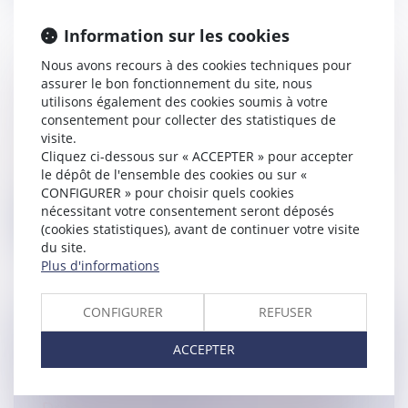
Information sur les cookies
Nous avons recours à des cookies techniques pour
LE CSE NE PEUT PAS AGIR EN
assurer le bon fonctionnement du site, nous
JUSTICE POUR FAIRE RESPECTER UN
utilisons également des cookies soumis à votre
consentement pour collecter des statistiques de
ENGAGEMENT DE L'EMPLOYEUR
visite.
Droit du travail - Salariés
Cliquez ci-dessous sur « ACCEPTER » pour accepter
Pour la Cour de cassation, l'action intentée
le dépôt de l'ensemble des cookies ou sur «
par un comité d'entreprise pour...
CONFIGURER » pour choisir quels cookies
nécessitant votre consentement seront déposés
Lire la suite
(cookies statistiques), avant de continuer votre visite
du site.
Plus d'informations
CONFIGURER
REFUSER
QUELLES SONT LES RÈGLES DE
ACCEPTER
HAUTEUR ET DE DISTANCE POUR UN
MUR DE CLÔTURE ?