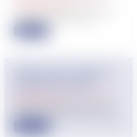
individuelles au travail
Le refus par l'administration d'autoriser le
licenciement d'un salarié protég...
Lire la suite
FORTES CHALEURS : MESURES DE
PRÉVENTION ET ACTIONS DE
L'INSPECTION DU TRAVAIL
Droit du travail - Salariés
/
Responsabilité
accident du travail
Le changement climatique entraine la
survenue de vagues de chaleur plus fréqu...
Lire la suite