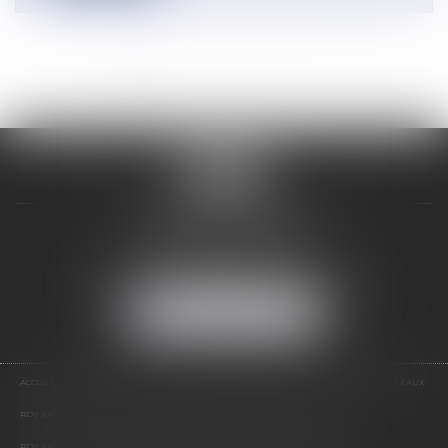
<<
<
1
2
3
4
5
6
7
...
>
>>
VALON & PONTIER
12 Rue Edmond Rostand
13178 MARSEILLE
Tél :
04 91 33 05 02
-
Fax : 04 91 33 50 01
NOUS LOCALISER
ACCUEIL
PRÉSENTATION
EXPERTISES
LES PRESTATIONS
ACTUS
NOS RÉSEAUX
RDV EN LIGNE
CONTACT
RDV EN LIGNE AVEC MAÎTRE JEAN DE VALON
RDV EN LIGNE AVEC MAÎTRE CATHERINE PONTIER DE VALON
HONORAIRES