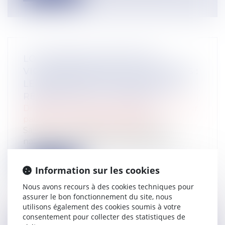
LOI INTÉGRALE CONTRE LES
VIOLENCES SEXISTES ET SEXUELLES :
LE CESE POSE LES CONDITIONS DE
RÉUSSITE DE LA FUTURE LOI
Droit de la famille, des personnes et de leur
patrimoine
/
Violences familiales
Saisi par la Présidente de l'Assemblée
nationale, le Conseil économique, soci...
Lire la suite
Information sur les cookies
Nous avons recours à des cookies techniques pour
assurer le bon fonctionnement du site, nous
utilisons également des cookies soumis à votre
consentement pour collecter des statistiques de