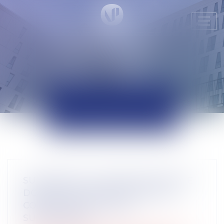
Ouvr
le
men
ACTUALITÉS
SUCCESSION : UNE RÉVOCATION DE
DONATION FRAUDULEUSE PEUT
CONSTITUER UN RECEL
SUCCESSORAL