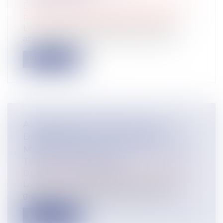
Droit de la famille, des personnes et de leur
patrimoine
/
Patrimoine et succession
La révocation d'une donation peut être
annulée lorsqu'elle poursuit un but il...
Lire la suite
ASSURANCE CONSTRUCTION : LE
DÉPASSEMENT DU MONTANT
MAXIMAL GARANTI PEUT EXCLURE
TOUTE COUVERTURE
Droit immobilier
/
Droit de la construction
Lorsqu'un contrat d'assurance limite sa
garantie aux opérations dont le coût...
Lire la suite