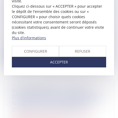
visite.
ARRÊTS DE TRAVAIL : UN DÉCRET
Cliquez ci-dessous sur « ACCEPTER » pour accepter
PLAFONNE POUR LA PREMIÈRE FOIS
le dépôt de l'ensemble des cookies ou sur «
LEUR DURÉE À PARTIR DU 1ER
CONFIGURER » pour choisir quels cookies
SEPTEMBRE 2026
nécessitant votre consentement seront déposés
(cookies statistiques), avant de continuer votre visite
Droit du travail - Employeurs
/
du site.
Responsabilité accident du travail
Plus d'informations
31 jours maximum pour un premier arrêt, 62
pour sa prolongation : dès septemb...
CONFIGURER
REFUSER
Lire la suite
ACCEPTER
SALARIÉ PROTÉGÉ : UN REFUS
D'AUTORISATION DE LICENCIEMENT
NE SUFFIT PAS À PRÉSUMER UNE
DISCRIMINATION SYNDICALE
Droit du travail - Employeurs
/
Relation