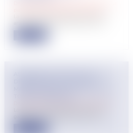
Droit de la famille, des personnes et de leur
patrimoine
/
Patrimoine et succession
La révocation d'une donation peut être
annulée lorsqu'elle poursuit un but il...
Lire la suite
ASSURANCE CONSTRUCTION : LE
DÉPASSEMENT DU MONTANT
MAXIMAL GARANTI PEUT EXCLURE
TOUTE COUVERTURE
Droit immobilier
/
Droit de la construction
Lorsqu'un contrat d'assurance limite sa
garantie aux opérations dont le coût...
Lire la suite