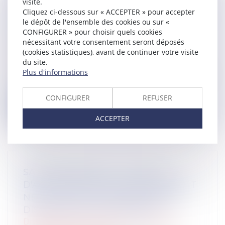
visite.
ARRÊTS DE TRAVAIL : UN DÉCRET
Cliquez ci-dessous sur « ACCEPTER » pour accepter
PLAFONNE POUR LA PREMIÈRE FOIS
le dépôt de l'ensemble des cookies ou sur «
LEUR DURÉE À PARTIR DU 1ER
CONFIGURER » pour choisir quels cookies
SEPTEMBRE 2026
nécessitant votre consentement seront déposés
(cookies statistiques), avant de continuer votre visite
Droit du travail - Employeurs
/
du site.
Responsabilité accident du travail
Plus d'informations
31 jours maximum pour un premier arrêt, 62
pour sa prolongation : dès septemb...
CONFIGURER
REFUSER
Lire la suite
ACCEPTER
SALARIÉ PROTÉGÉ : UN REFUS
D'AUTORISATION DE LICENCIEMENT
NE SUFFIT PAS À PRÉSUMER UNE
DISCRIMINATION SYNDICALE
Droit du travail - Employeurs
/
Relation