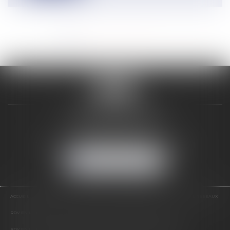
<<
<
1
2
3
4
5
6
7
...
>
>>
VALON & PONTIER
12 Rue Edmond Rostand
13178 MARSEILLE
Tél :
04 91 33 05 02
-
Fax : 04 91 33 50 01
NOUS LOCALISER
ACCUEIL
PRÉSENTATION
EXPERTISES
LES PRESTATIONS
ACTUS
NOS RÉSEAUX
RDV EN LIGNE
CONTACT
RDV EN LIGNE AVEC MAÎTRE JEAN DE VALON
RDV EN LIGNE AVEC MAÎTRE CATHERINE PONTIER DE VALON
HONORAIRES