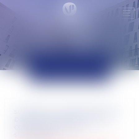
Ouvr
le
men
ACTUALITÉS
SUCCESSION : UNE RÉVOCATION DE
DONATION FRAUDULEUSE PEUT
CONSTITUER UN RECEL
SUCCESSORAL