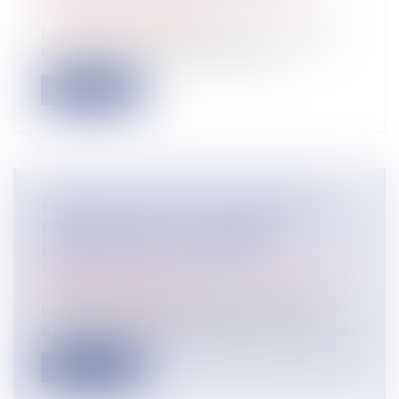
individuelles au travail
Le refus par l'administration d'autoriser le
licenciement d'un salarié protég...
Lire la suite
FORTES CHALEURS : MESURES DE
PRÉVENTION ET ACTIONS DE
L'INSPECTION DU TRAVAIL
Droit du travail - Salariés
/
Responsabilité
accident du travail
Le changement climatique entraine la
survenue de vagues de chaleur plus fréqu...
Lire la suite