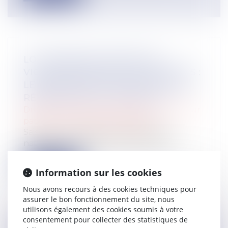
LOI INTÉGRALE CONTRE LES
VIOLENCES SEXISTES ET SEXUELLES :
LE CESE POSE LES CONDITIONS DE
RÉUSSITE DE LA FUTURE LOI
Droit de la famille, des personnes et de leur
patrimoine
/
Violences familiales
Saisi par la Présidente de l'Assemblée
nationale, le Conseil économique, soci...
Lire la suite
Information sur les cookies
Nous avons recours à des cookies techniques pour
assurer le bon fonctionnement du site, nous
utilisons également des cookies soumis à votre
consentement pour collecter des statistiques de