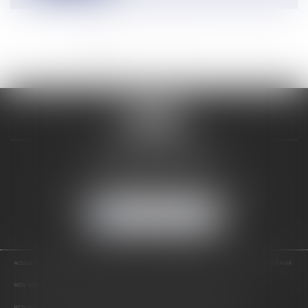
<<
<
1
2
3
4
5
6
7
...
>
>>
VALON & PONTIER
12 Rue Edmond Rostand
13178 MARSEILLE
Tél :
04 91 33 05 02
-
Fax : 04 91 33 50 01
NOUS LOCALISER
ACCUEIL
PRÉSENTATION
EXPERTISES
LES PRESTATIONS
ACTUS
NOS RÉSEAUX
RDV EN LIGNE
CONTACT
RDV EN LIGNE AVEC MAÎTRE JEAN DE VALON
RDV EN LIGNE AVEC MAÎTRE CATHERINE PONTIER DE VALON
HONORAIRES