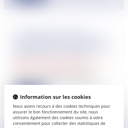
LOI INTÉGRALE CONTRE LES
VIOLENCES SEXISTES ET SEXUELLES :
LE CESE POSE LES CONDITIONS DE
RÉUSSITE DE LA FUTURE LOI
Droit de la famille, des personnes et de leur
patrimoine
/
Violences familiales
Saisi par la Présidente de l'Assemblée
nationale, le Conseil économique, soci...
Lire la suite
Information sur les cookies
Nous avons recours à des cookies techniques pour
assurer le bon fonctionnement du site, nous
utilisons également des cookies soumis à votre
consentement pour collecter des statistiques de