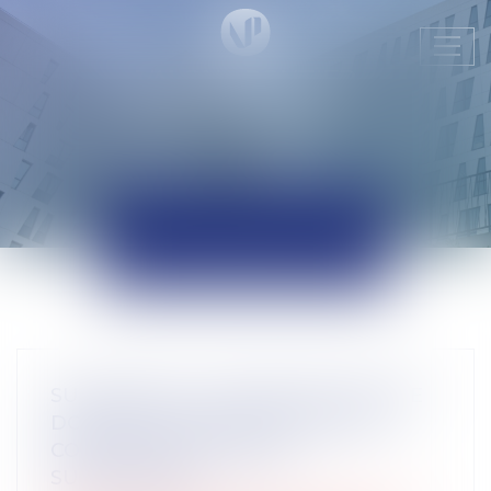
Ouvr
le
men
ACTUALITÉS
SUCCESSION : UNE RÉVOCATION DE
DONATION FRAUDULEUSE PEUT
CONSTITUER UN RECEL
SUCCESSORAL