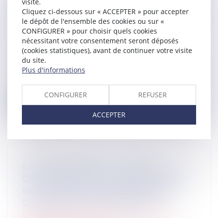
visite.
ARRÊTS DE TRAVAIL : UN DÉCRET
Cliquez ci-dessous sur « ACCEPTER » pour accepter
PLAFONNE POUR LA PREMIÈRE FOIS
le dépôt de l'ensemble des cookies ou sur «
LEUR DURÉE À PARTIR DU 1ER
CONFIGURER » pour choisir quels cookies
SEPTEMBRE 2026
nécessitant votre consentement seront déposés
(cookies statistiques), avant de continuer votre visite
Droit du travail - Employeurs
/
du site.
Responsabilité accident du travail
Plus d'informations
31 jours maximum pour un premier arrêt, 62
pour sa prolongation : dès septemb...
CONFIGURER
REFUSER
Lire la suite
ACCEPTER
SALARIÉ PROTÉGÉ : UN REFUS
D'AUTORISATION DE LICENCIEMENT
NE SUFFIT PAS À PRÉSUMER UNE
DISCRIMINATION SYNDICALE
Droit du travail - Employeurs
/
Relation