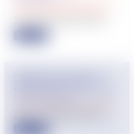
Droit de la famille, des personnes et de leur
patrimoine
/
Patrimoine et succession
La révocation d'une donation peut être
annulée lorsqu'elle poursuit un but il...
Lire la suite
ASSURANCE CONSTRUCTION : LE
DÉPASSEMENT DU MONTANT
MAXIMAL GARANTI PEUT EXCLURE
TOUTE COUVERTURE
Droit immobilier
/
Droit de la construction
Lorsqu'un contrat d'assurance limite sa
garantie aux opérations dont le coût...
Lire la suite