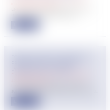
individuelles au travail
Le refus par l'administration d'autoriser le
licenciement d'un salarié protég...
Lire la suite
FORTES CHALEURS : MESURES DE
PRÉVENTION ET ACTIONS DE
L'INSPECTION DU TRAVAIL
Droit du travail - Salariés
/
Responsabilité
accident du travail
Le changement climatique entraine la
survenue de vagues de chaleur plus fréqu...
Lire la suite