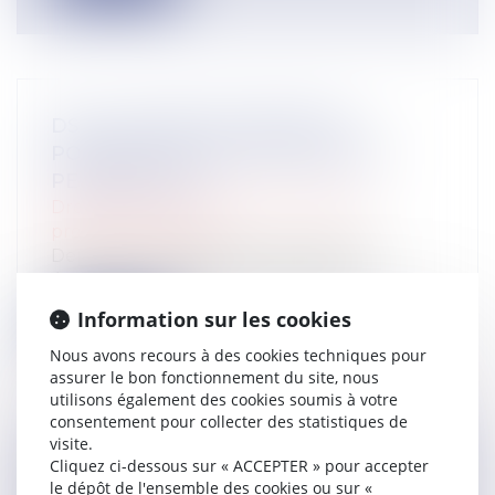
DSN : UNE RÉGULARISATION
POSSIBLE EN CAS D’ANOMALIES
PERSISTANTES
Droit du travail - Salariés
/
Droit de la
protection sociale
Depuis le mois de juillet, l’Urssaf peut
émettre une DSN de substitution. Ce...
Information sur les cookies
Lire la suite
Nous avons recours à des cookies techniques pour
assurer le bon fonctionnement du site, nous
utilisons également des cookies soumis à votre
consentement pour collecter des statistiques de
visite.
Cliquez ci-dessous sur « ACCEPTER » pour accepter
SERVITUDE DE PASSAGE : TOUS LES
le dépôt de l'ensemble des cookies ou sur «