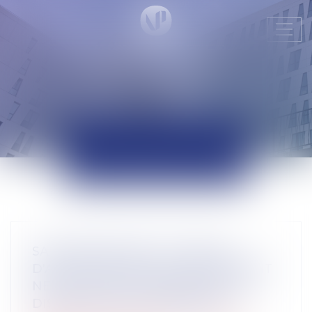
Ouvr
le
men
ACTUALITÉS
SALARIÉ PROTÉGÉ : UN REFUS
D'AUTORISATION DE LICENCIEMENT
NE SUFFIT PAS À PRÉSUMER UNE
DISCRIMINATION SYNDICALE