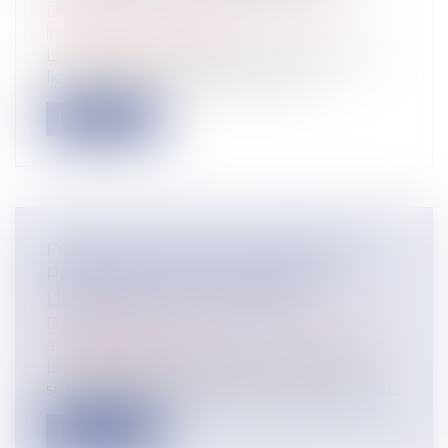
Droit du travail - Employeurs
/
Relation
individuelles au travail
Le refus par l'administration d'autoriser le
licenciement d'un salarié protég...
Lire la suite
FORTES CHALEURS : MESURES DE
PRÉVENTION ET ACTIONS DE
L'INSPECTION DU TRAVAIL
Droit du travail - Salariés
/
Responsabilité
accident du travail
Le changement climatique entraine la
survenue de vagues de chaleur plus fréqu...
Lire la suite