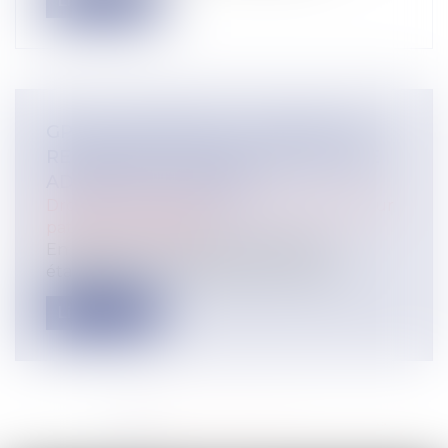
Lire la suite
GPA À L'ÉTRANGER : L'EXEQUATUR
RECONNAÎT LA FILIATION, PAS UNE
ADOPTION PLÉNIÈRE
Droit de la famille, des personnes et de leur
patrimoine
/
Filiation
En principe, une décision étrangère
établissant un lien de filiation produit...
Lire la suite
<<
<
1
2
3
4
5
6
7
...
>
>>