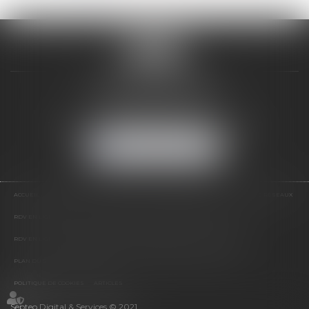
VALON & PONTIER
12 Rue Edmond Rostand
13178 MARSEILLE
Tél :
04 91 33 05 02
-
Fax : 04 91 33 50 01
NOUS LOCALISER
ACCUEIL
PRÉSENTATION
EXPERTISES
LES PRESTATIONS
ACTUS
NOS RÉSEAUX
RDV EN LIGNE
CONTACT
RDV EN LIGNE AVEC MAÎTRE JEAN DE VALON
RDV EN LIGNE AVEC MAÎTRE CATHERINE PONTIER DE VALON
HONORAIRES
PLAN DU SITE
MENTIONS LÉGALES
POLITIQUE DE CONFIDENTIALITÉ
POLITIQUE DE COOKIES
ARTICLES
Septeo Digital & Services © 2021