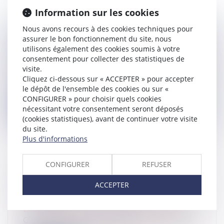
Information sur les cookies
Nous avons recours à des cookies techniques pour
assurer le bon fonctionnement du site, nous
CRÉER SON ENTREPRISE : LES
utilisons également des cookies soumis à votre
DISPOSITIFS D’AIDE À CONNAÎTRE
consentement pour collecter des statistiques de
Droit des sociétés
/
Transmission d’entreprise
visite.
Quel que soit votre parcours et votre profil,
Cliquez ci-dessous sur « ACCEPTER » pour accepter
de nombreuses aides existent po...
le dépôt de l'ensemble des cookies ou sur «
CONFIGURER » pour choisir quels cookies
Lire la suite
nécessitant votre consentement seront déposés
(cookies statistiques), avant de continuer votre visite
du site.
Plus d'informations
CONFIGURER
REFUSER
VOUS LOUEZ UN LOGEMENT EN
LMNP ? VOICI CE QU'IL FAUT
ACCEPTER
RETENIR
Droit immobilier
/
Droit de la construction
C’est encore une niche fiscale qui disparaît