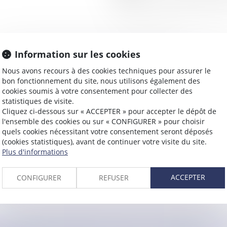
Information sur les cookies
Nous avons recours à des cookies techniques pour assurer le
bon fonctionnement du site, nous utilisons également des
cookies soumis à votre consentement pour collecter des
statistiques de visite.
Cliquez ci-dessous sur « ACCEPTER » pour accepter le dépôt de
l'ensemble des cookies ou sur « CONFIGURER » pour choisir
OIX AVEZ-VOUS SI VOTRE SYNDIC SE FAIT 
quels cookies nécessitant votre consentement seront déposés
(cookies statistiques), avant de continuer votre visite du site.
l’immobilier est l’objet d’achats divers. Achetez-vous les
Plus d'informations
ite
ACCEPTER
CONFIGURER
REFUSER