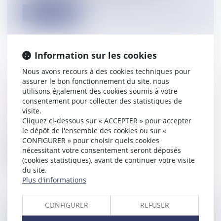
Lire la suite
Information sur les cookies
Nous avons recours à des cookies techniques pour
RENFORCER LA FIABILITÉ ET
assurer le bon fonctionnement du site, nous
L'ENCADREMENT DU DPE
utilisons également des cookies soumis à votre
consentement pour collecter des statistiques de
Droit immobilier
visite.
La Cour des comptes confirme que le
Cliquez ci-dessous sur « ACCEPTER » pour accepter
diagnostic de performance énergétique
le dépôt de l'ensemble des cookies ou sur «
(DP...
CONFIGURER » pour choisir quels cookies
nécessitant votre consentement seront déposés
Lire la suite
(cookies statistiques), avant de continuer votre visite
du site.
Plus d'informations
CONFIGURER
REFUSER
DISCRIMINATIONS AU TRAVAIL -DU